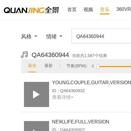
360VR
首页
视频
音乐
风格
情绪
QA64360944
当前共
1,587
个结果
最佳
最新
节奏(BPM):
0
YOUNG,COUPLE,GUITAR,VERSIO
ID：
QA64360932
查看详情>
NEW,LIFE,FULL,VERSION
ID：
QA64359307