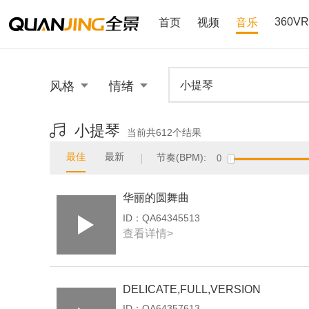
360VR
首页
视频
音乐
风格
情绪
小提琴
当前共
612
个结果
最佳
最新
节奏(BPM):
0
华丽的圆舞曲
ID：
QA64345513
查看详情>
DELICATE,FULL,VERSION
ID：
QA64357613