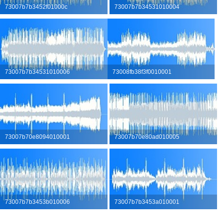
73007b7b3452f01000c
73007b7b34531010004
73007b7b34531010006
73008fb38f3f0010001
73007b70e8094010001
73007b70e80ad010005
73007b7b3453b010006
73007b7b3453a010001