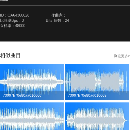
ID：
QA64360628
作曲家：
比特率Bps：
0
Bits 位数：
24
采样率：
48000
相似曲目
浏览更多>
73007b70e80aa01000d
73007b70e80ad010009